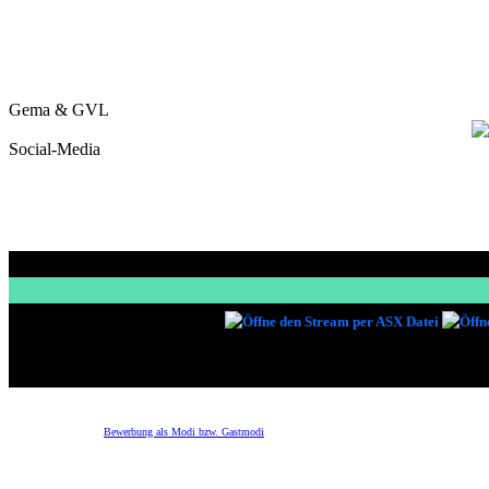
Gema & GVL
Social-Media
LAUT FM Stream
Forum
Bewerbung
Bewerbung als Modi bzw. Gastmodi
Ihr wollt germe Modis oder Gastmodis werden dann einfach einmal registrieren und dann
Name:
Benutzername: