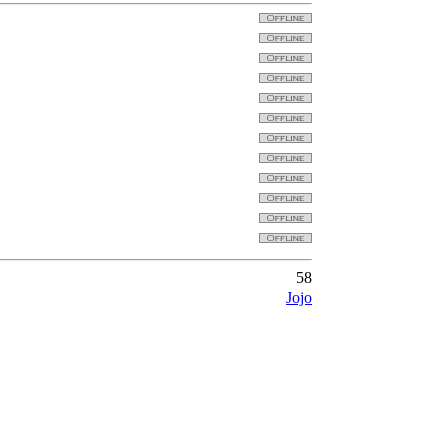
58
Jojo