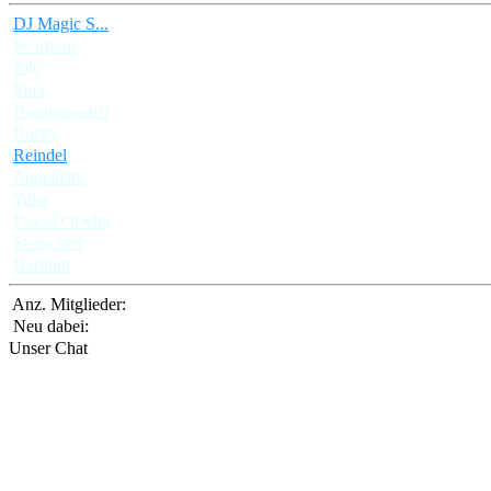
DJ Magic S...
Scorpion
Jojo
Sina
Honigmous01
Rocky
Reindel
Angeldark
Yuka
Pascal Orwha
Sternchen
Hartmut
Anz. Mitglieder:
Neu dabei:
Unser Chat