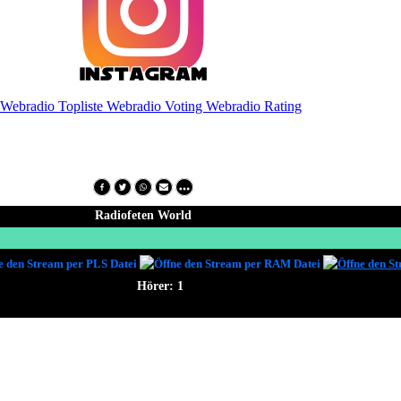
Teil
Radiofeten-World
auf Social-Media!
 hier euch eintragen.